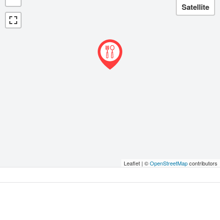
Leaflet | ©
OpenStreetMap
contributors