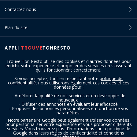
Contactez-nous
Plan du site
APPLI
TROUVE
TONRESTO
Trouve Ton Resto utilise des cookies et d'autres données pour
enrichir votre expérience et proposer des services en s'assurant
qu'ils fonctionnent correctement.
Si vous acceptez, tout en respectant notre
politique de
confidentialité
, nous utiliserons également ces cookies et ces
SUIVEZ-NOUS
données pour :
- Améliorer la qualité de nos services et en développer de
nouveaux.
- Diffuser des annonces en évaluant leur efficacité.
- Proposer des annonces personnalisées en fonction de vos
paramètres.
Notre partenaire Google peut également utiliser vos données
pour personnaliser votre expérience et vous proposer différents
services. Vous trouverez plus d'informations sur la politique de
Copyright © 2016 - 2026 trouvetonresto.be ‐ Tous droits réservés | JDC
Google dans leurs
règles de confidentialité et conditions