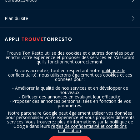
Plan du site
APPLI
TROUVE
TONRESTO
Trouve Ton Resto utilise des cookies et d'autres données pour
enrichir votre expérience et proposer des services en s'assurant
qu'ils fonctionnent correctement.
Si vous acceptez, tout en respectant notre
politique de
confidentialité
, nous utiliserons également ces cookies et ces
SUIVEZ-NOUS
données pour :
- Améliorer la qualité de nos services et en développer de
nouveaux.
- Diffuser des annonces en évaluant leur efficacité.
- Proposer des annonces personnalisées en fonction de vos
paramètres.
Notre partenaire Google peut également utiliser vos données
pour personnaliser votre expérience et vous proposer différents
services. Vous trouverez plus d'informations sur la politique de
Copyright © 2016 - 2026 trouvetonresto.be ‐ Tous droits réservés | JDC
Google dans leurs
règles de confidentialité et conditions
d'utilisation
.
Resto SRL | Rue de Mettet 12 - 5640 Mettet (Belgique)