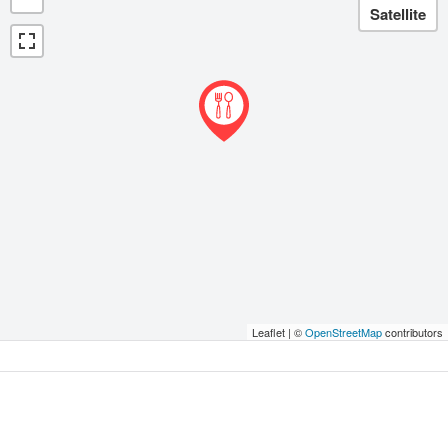
Leaflet | ©
OpenStreetMap
contributors