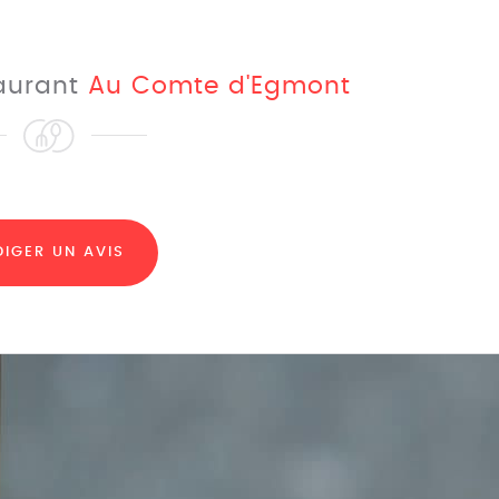
taurant
Au Comte d'Egmont
DIGER UN AVIS