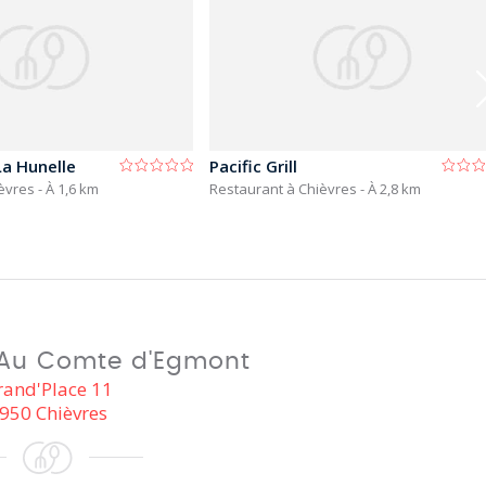
La Hunelle
Pacific Grill
ièvres
- À 1,6 km
Restaurant à Chièvres
- À 2,8 km
 Au Comte d'Egmont
rand'Place 11
950 Chièvres