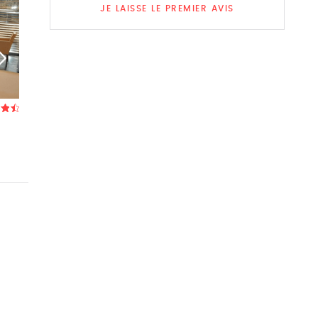
JE LAISSE LE PREMIER AVIS
Alain Bianchin
O Cat Saisons
Restaurant à Oisquercq (Tubize)
- À 3,0 km
Restaurant à Tub