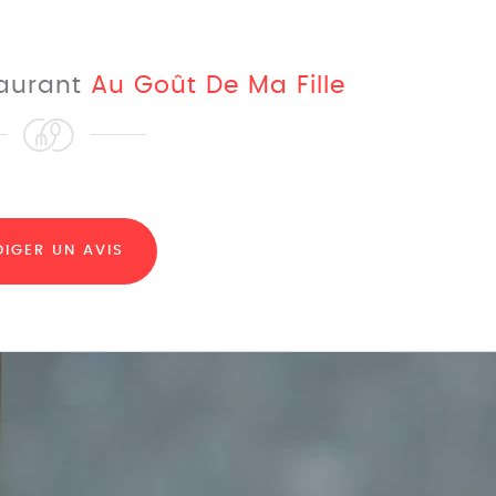
taurant
Au Goût De Ma Fille
DIGER UN AVIS