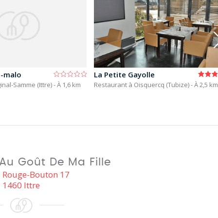
t-malo
La Petite Gayolle
inal-Samme (Ittre)
- À 1,6 km
Restaurant à Oisquercq (Tubize)
- À 2,5 km
Au Goût De Ma Fille
 Rouge-Bouton 17
1460 Ittre