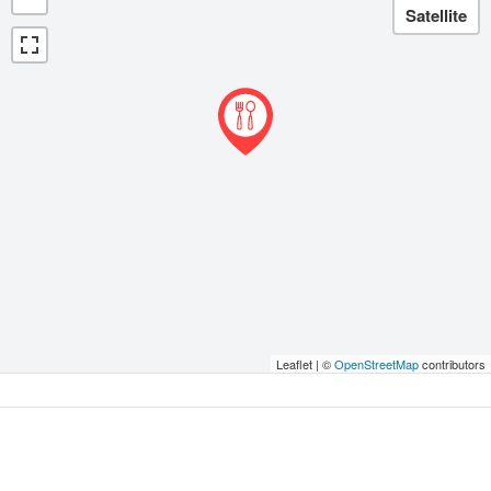
Leaflet | ©
OpenStreetMap
contributors