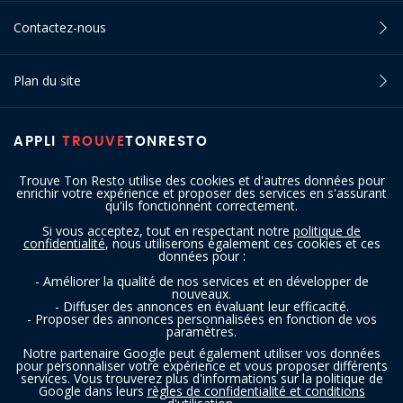
Contactez-nous
Plan du site
APPLI
TROUVE
TONRESTO
Trouve Ton Resto utilise des cookies et d'autres données pour
enrichir votre expérience et proposer des services en s'assurant
qu'ils fonctionnent correctement.
Si vous acceptez, tout en respectant notre
politique de
confidentialité
, nous utiliserons également ces cookies et ces
SUIVEZ-NOUS
données pour :
- Améliorer la qualité de nos services et en développer de
nouveaux.
- Diffuser des annonces en évaluant leur efficacité.
- Proposer des annonces personnalisées en fonction de vos
paramètres.
Notre partenaire Google peut également utiliser vos données
pour personnaliser votre expérience et vous proposer différents
services. Vous trouverez plus d'informations sur la politique de
Copyright © 2016 - 2026 trouvetonresto.be ‐ Tous droits réservés | JDC
Google dans leurs
règles de confidentialité et conditions