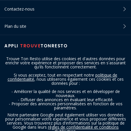
Contactez-nous
Plan du site
APPLI
TROUVE
TONRESTO
Trouve Ton Resto utilise des cookies et d'autres données pour
enrichir votre expérience et proposer des services en s'assurant
qu'ils fonctionnent correctement.
Si vous acceptez, tout en respectant notre
politique de
confidentialité
, nous utiliserons également ces cookies et ces
SUIVEZ-NOUS
données pour :
- Améliorer la qualité de nos services et en développer de
nouveaux.
- Diffuser des annonces en évaluant leur efficacité.
- Proposer des annonces personnalisées en fonction de vos
paramètres.
Notre partenaire Google peut également utiliser vos données
pour personnaliser votre expérience et vous proposer différents
services. Vous trouverez plus d'informations sur la politique de
Copyright © 2016 - 2026 trouvetonresto.be ‐ Tous droits réservés | JDC
Google dans leurs
règles de confidentialité et conditions