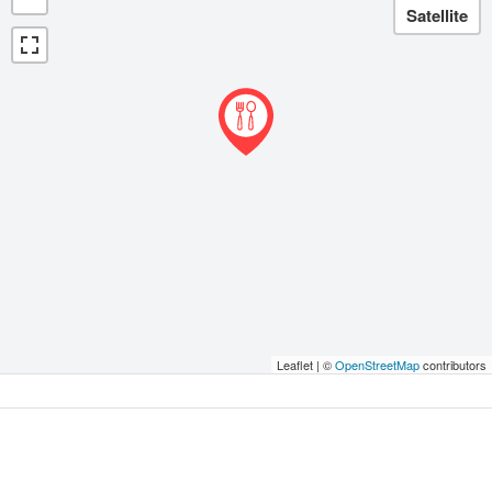
Leaflet | ©
OpenStreetMap
contributors