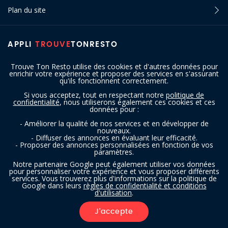
Plan du site
APPLI
TROUVE
TONRESTO
Trouve Ton Resto utilise des cookies et d'autres données pour
enrichir votre expérience et proposer des services en s'assurant
qu'ils fonctionnent correctement.
Si vous acceptez, tout en respectant notre
politique de
confidentialité
, nous utiliserons également ces cookies et ces
SUIVEZ-NOUS
données pour :
- Améliorer la qualité de nos services et en développer de
nouveaux.
- Diffuser des annonces en évaluant leur efficacité.
- Proposer des annonces personnalisées en fonction de vos
paramètres.
Notre partenaire Google peut également utiliser vos données
pour personnaliser votre expérience et vous proposer différents
services. Vous trouverez plus d'informations sur la politique de
Copyright © 2016 - 2026 trouvetonresto.be ‐ Tous droits réservés | JDC
Google dans leurs
règles de confidentialité et conditions
d'utilisation
.
Resto SRL | Rue de Mettet 12 - 5640 Mettet (Belgique)
J'accepte