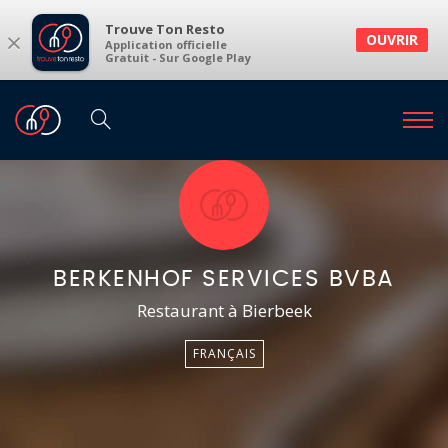
Trouve Ton Resto
×
OUVRIR
Application officielle
Gratuit - Sur Google Play
BERKENHOF SERVICES BVBA
Restaurant à Bierbeek
FRANÇAIS