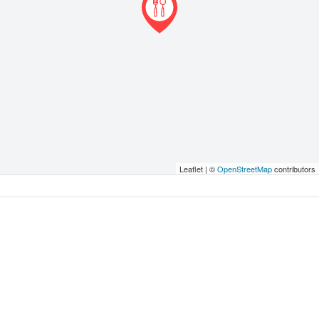
Leaflet | ©
OpenStreetMap
contributors