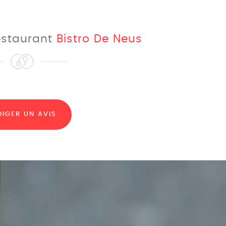
restaurant
Bistro De Neus
DIGER UN AVIS