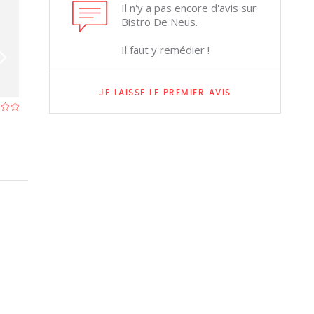
Il n'y a pas encore d'avis sur
Bistro De Neus.
Il faut y remédier !
JE LAISSE LE PREMIER AVIS
De Bosduif
Manus Bis
Restaurant à Kapellen
- À 3,9 km
Restaurant à Kap