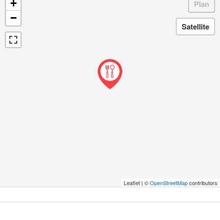
+
−
Leaflet | ©
OpenStreetMap
contributors