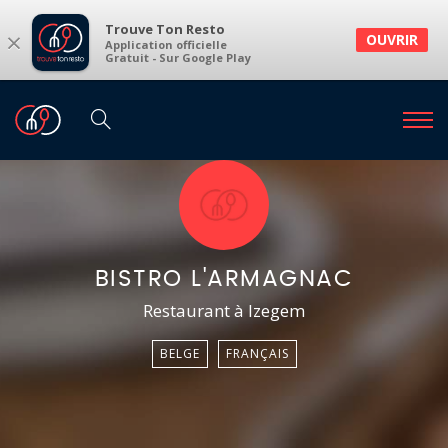
Trouve Ton Resto
×
OUVRIR
Application officielle
Gratuit - Sur Google Play
BISTRO L'ARMAGNAC
Restaurant à Izegem
BELGE
FRANÇAIS