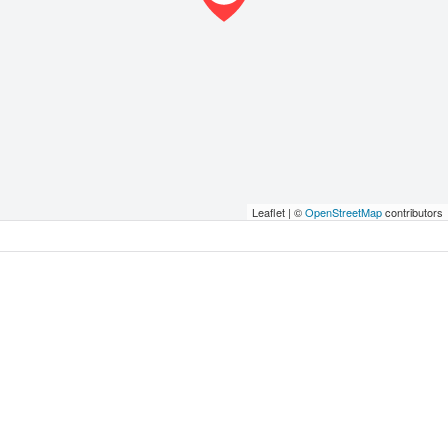
Leaflet | ©
OpenStreetMap
contributors