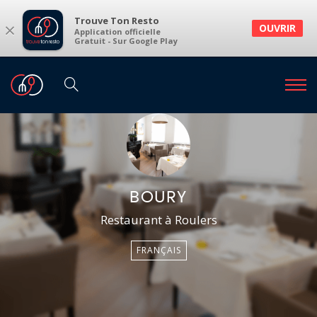
Trouve Ton Resto
×
OUVRIR
Application officielle
Gratuit - Sur Google Play
BOURY
Restaurant à Roulers
FRANÇAIS