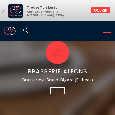
Trouve Ton Resto
×
OUVRIR
Application officielle
Gratuit - Sur Google Play
BRASSERIE ALFONS
Brasserie à Grand-Bigard (Dilbeek)
BELGE