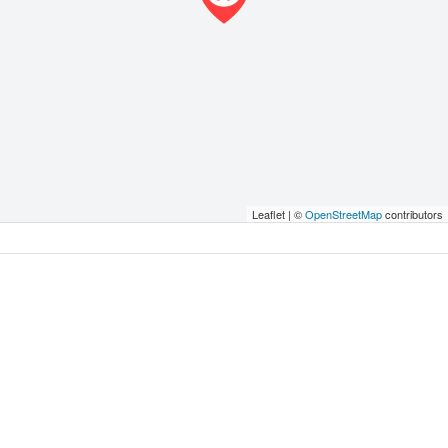
Leaflet | ©
OpenStreetMap
contributors