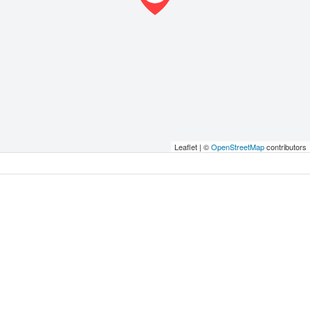
Leaflet | ©
OpenStreetMap
contributors