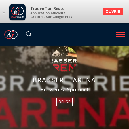
Trouve Ton Resto
×
OUVRIR
Application officielle
Gratuit - Sur Google Play
BRASSERIE ARENA
Brasserie à Sprimont
BELGE