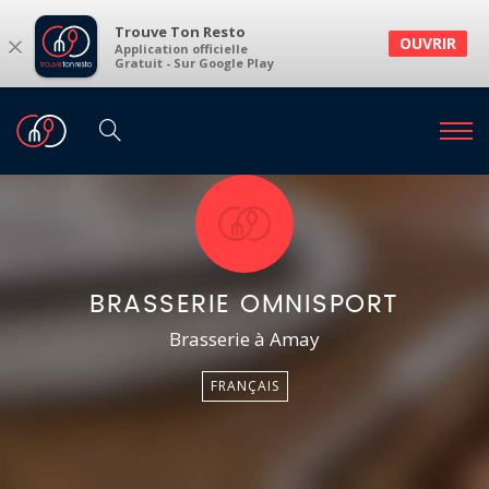
Trouve Ton Resto
×
OUVRIR
Application officielle
Gratuit - Sur Google Play
BRASSERIE OMNISPORT
Brasserie à Amay
FRANÇAIS