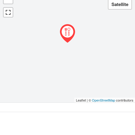
Leaflet | ©
OpenStreetMap
contributors