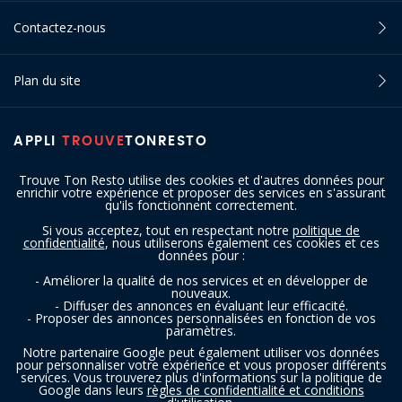
Contactez-nous
Plan du site
APPLI
TROUVE
TONRESTO
Trouve Ton Resto utilise des cookies et d'autres données pour
enrichir votre expérience et proposer des services en s'assurant
qu'ils fonctionnent correctement.
Si vous acceptez, tout en respectant notre
politique de
confidentialité
, nous utiliserons également ces cookies et ces
SUIVEZ-NOUS
données pour :
- Améliorer la qualité de nos services et en développer de
nouveaux.
- Diffuser des annonces en évaluant leur efficacité.
- Proposer des annonces personnalisées en fonction de vos
paramètres.
Notre partenaire Google peut également utiliser vos données
pour personnaliser votre expérience et vous proposer différents
services. Vous trouverez plus d'informations sur la politique de
Copyright © 2016 - 2026 trouvetonresto.be ‐ Tous droits réservés | JDC
Google dans leurs
règles de confidentialité et conditions