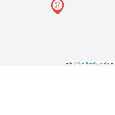
Leaflet | ©
OpenStreetMap
contributors