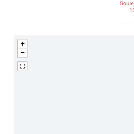
Boule
1
+
−