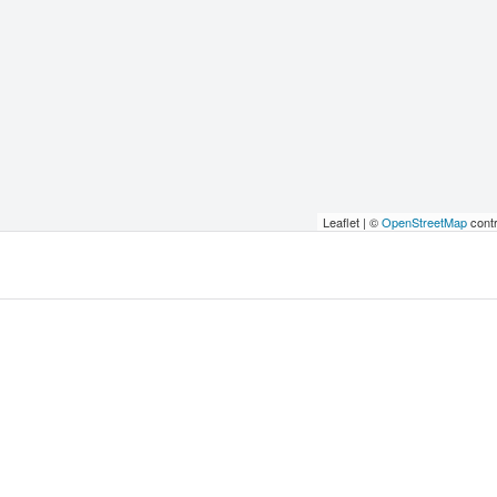
Leaflet | ©
OpenStreetMap
contr