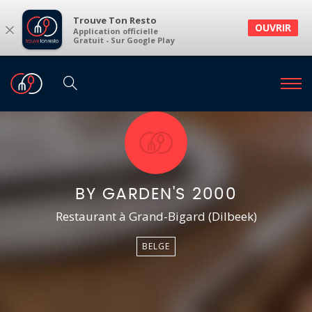
Trouve Ton Resto
×
OUVRIR
Application officielle
Gratuit - Sur Google Play
BY GARDEN'S 2000
Restaurant à Grand-Bigard (Dilbeek)
BELGE