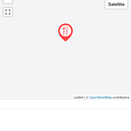
Leaflet | ©
OpenStreetMap
contributors