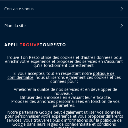
Contactez-nous
Plan du site
APPLI
TROUVE
TONRESTO
Trouve Ton Resto utilise des cookies et d'autres données pour
enrichir votre expérience et proposer des services en s'assurant
qu'ils fonctionnent correctement.
Si vous acceptez, tout en respectant notre
politique de
confidentialité
, nous utiliserons également ces cookies et ces
SUIVEZ-NOUS
données pour :
- Améliorer la qualité de nos services et en développer de
nouveaux.
- Diffuser des annonces en évaluant leur efficacité.
- Proposer des annonces personnalisées en fonction de vos
paramètres.
Notre partenaire Google peut également utiliser vos données
pour personnaliser votre expérience et vous proposer différents
services. Vous trouverez plus d'informations sur la politique de
Copyright © 2016 - 2026 trouvetonresto.be ‐ Tous droits réservés | JDC
Google dans leurs
règles de confidentialité et conditions