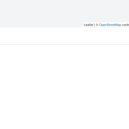
Leaflet | ©
OpenStreetMap
contr