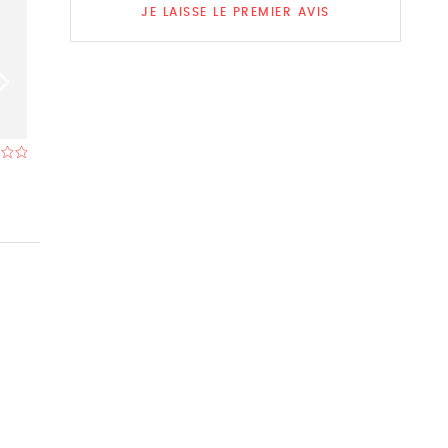
JE LAISSE LE PREMIER AVIS
Beurskafee
Mappa Mundo
Restaurant à Bruxelles
Restaurant à Brux