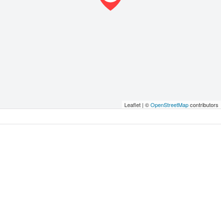
Leaflet | ©
OpenStreetMap
contributors