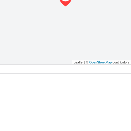
Leaflet | ©
OpenStreetMap
contributors