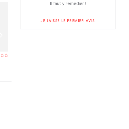
Il faut y remédier !
JE LAISSE LE PREMIER AVIS
Caravan'Serail, Ixelles
Sup Food & Drin
Restaurant à Ixelles (Bruxelles)
Restaurant à Ixell