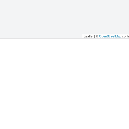
Leaflet | ©
OpenStreetMap
contr