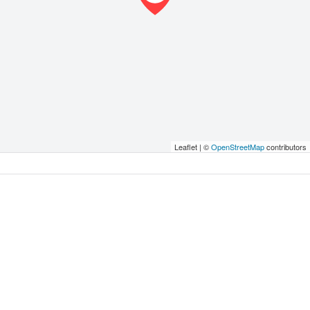
Leaflet | ©
OpenStreetMap
contributors