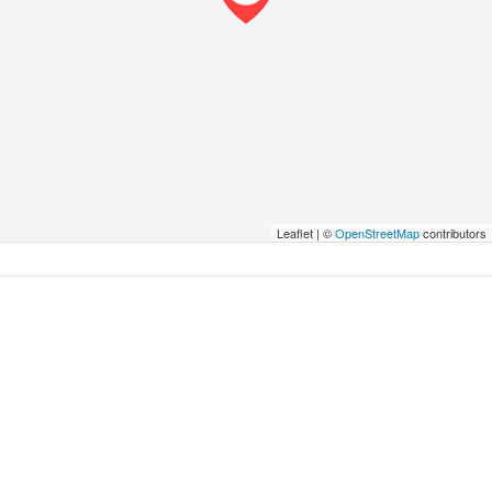
Leaflet | ©
OpenStreetMap
contributors