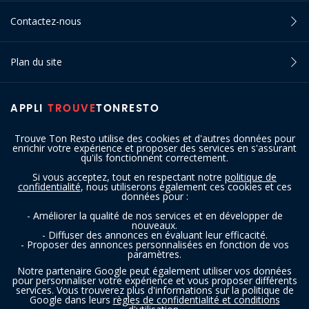
Contactez-nous
Plan du site
APPLI
TROUVE
TONRESTO
Trouve Ton Resto utilise des cookies et d'autres données pour
enrichir votre expérience et proposer des services en s'assurant
qu'ils fonctionnent correctement.
Si vous acceptez, tout en respectant notre
politique de
confidentialité
, nous utiliserons également ces cookies et ces
SUIVEZ-NOUS
données pour :
- Améliorer la qualité de nos services et en développer de
nouveaux.
- Diffuser des annonces en évaluant leur efficacité.
- Proposer des annonces personnalisées en fonction de vos
paramètres.
Notre partenaire Google peut également utiliser vos données
pour personnaliser votre expérience et vous proposer différents
services. Vous trouverez plus d'informations sur la politique de
Copyright © 2016 - 2026 trouvetonresto.be ‐ Tous droits réservés | JDC
Google dans leurs
règles de confidentialité et conditions