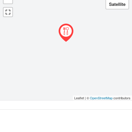
Leaflet | ©
OpenStreetMap
contributors