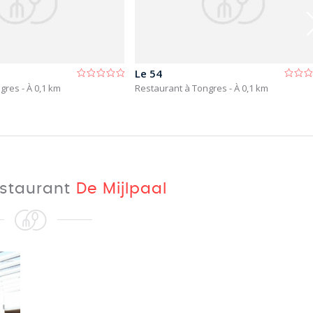
Le 54
ngres
- À 0,1 km
Restaurant à Tongres
- À 0,1 km
estaurant
De Mijlpaal