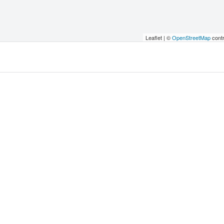
Leaflet | ©
OpenStreetMap
contr