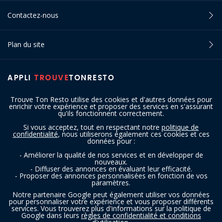
Contactez-nous
Plan du site
APPLI
TROUVE
TONRESTO
Trouve Ton Resto utilise des cookies et d'autres données pour
enrichir votre expérience et proposer des services en s'assurant
qu'ils fonctionnent correctement.
Si vous acceptez, tout en respectant notre
politique de
confidentialité
, nous utiliserons également ces cookies et ces
SUIVEZ-NOUS
données pour :
- Améliorer la qualité de nos services et en développer de
nouveaux.
- Diffuser des annonces en évaluant leur efficacité.
- Proposer des annonces personnalisées en fonction de vos
paramètres.
Notre partenaire Google peut également utiliser vos données
pour personnaliser votre expérience et vous proposer différents
services. Vous trouverez plus d'informations sur la politique de
Copyright © 2016 - 2026 trouvetonresto.be ‐ Tous droits réservés | JDC
Google dans leurs
règles de confidentialité et conditions