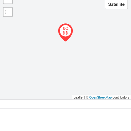
Leaflet | ©
OpenStreetMap
contributors