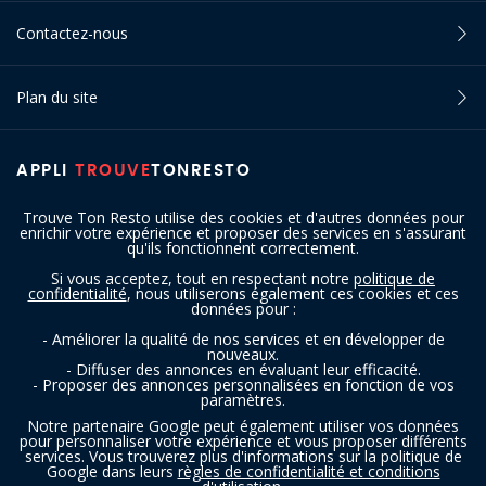
Contactez-nous
Plan du site
APPLI
TROUVE
TONRESTO
Trouve Ton Resto utilise des cookies et d'autres données pour
enrichir votre expérience et proposer des services en s'assurant
qu'ils fonctionnent correctement.
Si vous acceptez, tout en respectant notre
politique de
confidentialité
, nous utiliserons également ces cookies et ces
SUIVEZ-NOUS
données pour :
- Améliorer la qualité de nos services et en développer de
nouveaux.
- Diffuser des annonces en évaluant leur efficacité.
- Proposer des annonces personnalisées en fonction de vos
paramètres.
Notre partenaire Google peut également utiliser vos données
pour personnaliser votre expérience et vous proposer différents
services. Vous trouverez plus d'informations sur la politique de
Copyright © 2016 - 2026 trouvetonresto.be ‐ Tous droits réservés | JDC
Google dans leurs
règles de confidentialité et conditions