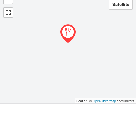
Leaflet | ©
OpenStreetMap
contributors