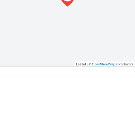
Leaflet | ©
OpenStreetMap
contributors