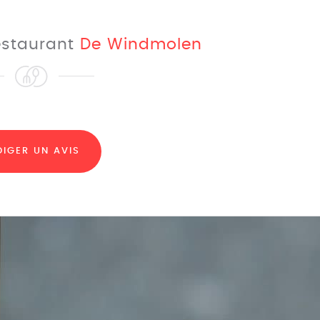
restaurant
De Windmolen
DIGER UN AVIS