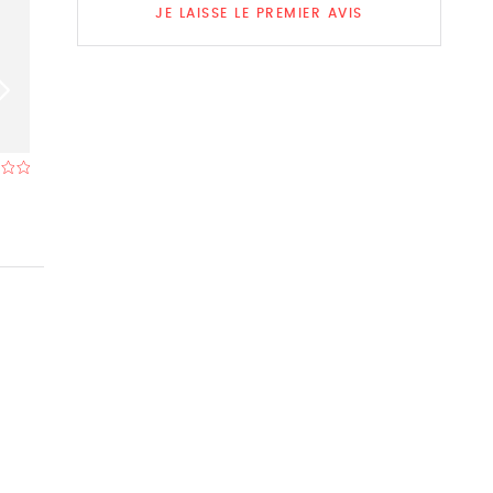
JE LAISSE LE PREMIER AVIS
Cézar
Bistro Sint-an
Restaurant à Bruges
- À 0,5 km
Restaurant à Bru