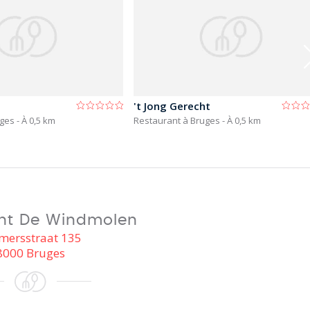
't Jong Gerecht
uges
- À 0,5 km
Restaurant à Bruges
- À 0,5 km
nt De Windmolen
mersstraat 135
8000 Bruges