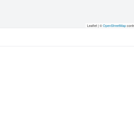
Leaflet | ©
OpenStreetMap
contr