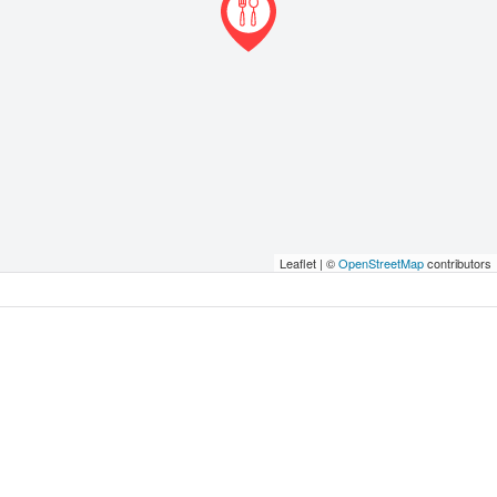
Leaflet | ©
OpenStreetMap
contributors