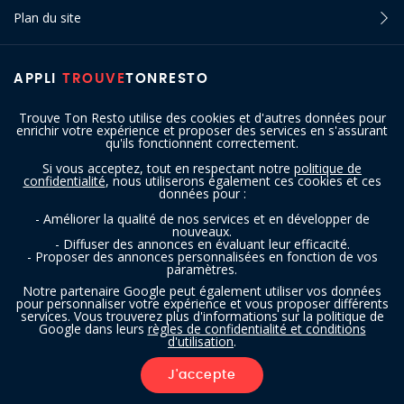
Plan du site
APPLI
TROUVE
TONRESTO
Trouve Ton Resto utilise des cookies et d'autres données pour
enrichir votre expérience et proposer des services en s'assurant
qu'ils fonctionnent correctement.
Si vous acceptez, tout en respectant notre
politique de
confidentialité
, nous utiliserons également ces cookies et ces
SUIVEZ-NOUS
données pour :
- Améliorer la qualité de nos services et en développer de
nouveaux.
- Diffuser des annonces en évaluant leur efficacité.
- Proposer des annonces personnalisées en fonction de vos
paramètres.
Notre partenaire Google peut également utiliser vos données
pour personnaliser votre expérience et vous proposer différents
services. Vous trouverez plus d'informations sur la politique de
Copyright © 2016 - 2026 trouvetonresto.be ‐ Tous droits réservés | JDC
Google dans leurs
règles de confidentialité et conditions
d'utilisation
.
Resto SRL | Rue de Mettet 12 - 5640 Mettet (Belgique)
J'accepte