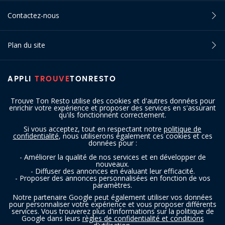
Contactez-nous
Plan du site
APPLI
TROUVE
TONRESTO
Trouve Ton Resto utilise des cookies et d'autres données pour
enrichir votre expérience et proposer des services en s'assurant
qu'ils fonctionnent correctement.
Si vous acceptez, tout en respectant notre
politique de
confidentialité
, nous utiliserons également ces cookies et ces
SUIVEZ-NOUS
données pour :
- Améliorer la qualité de nos services et en développer de
nouveaux.
- Diffuser des annonces en évaluant leur efficacité.
- Proposer des annonces personnalisées en fonction de vos
paramètres.
Notre partenaire Google peut également utiliser vos données
pour personnaliser votre expérience et vous proposer différents
services. Vous trouverez plus d'informations sur la politique de
Copyright © 2016 - 2026 trouvetonresto.be ‐ Tous droits réservés | JDC
Google dans leurs
règles de confidentialité et conditions