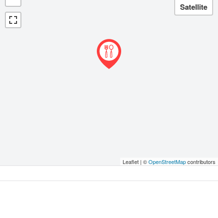
Leaflet | ©
OpenStreetMap
contributors