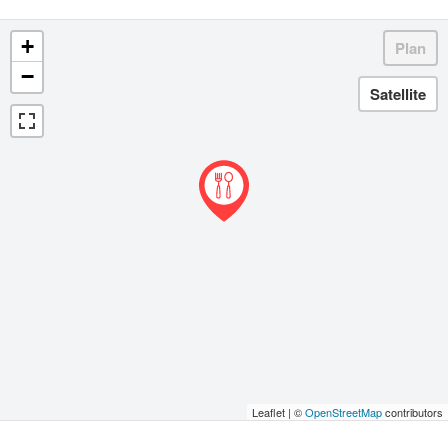
+
−
Leaflet | ©
OpenStreetMap
contributors