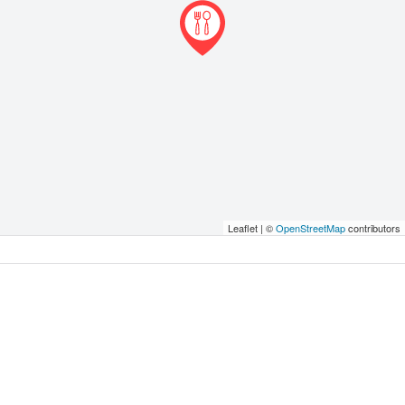
Leaflet | ©
OpenStreetMap
contributors