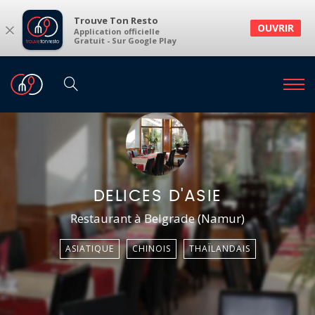
Trouve Ton Resto
×
OUVRIR
Application officielle
Gratuit - Sur Google Play
DELICES D'ASIE
Restaurant à Belgrade (Namur)
ASIATIQUE
CHINOIS
THAÏLANDAIS