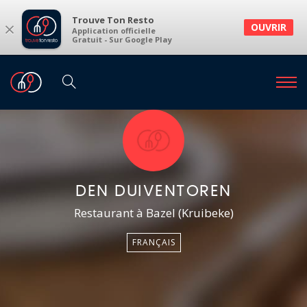
Trouve Ton Resto
×
OUVRIR
Application officielle
Gratuit - Sur Google Play
DEN DUIVENTOREN
Restaurant à Bazel (Kruibeke)
FRANÇAIS