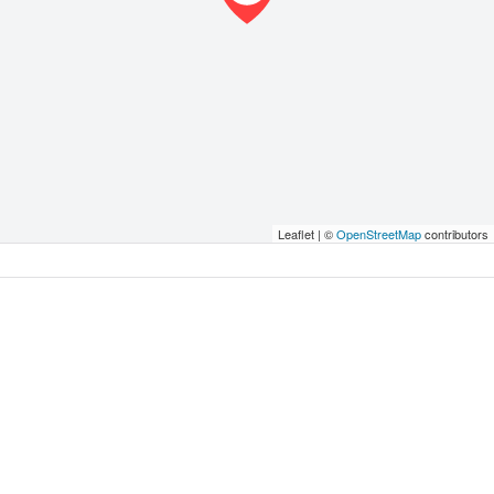
Leaflet | ©
OpenStreetMap
contributors