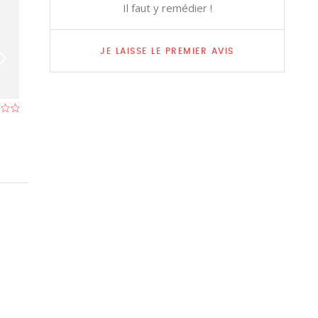
Il faut y remédier !
JE LAISSE LE PREMIER AVIS
Uilenspiegel
Lotus Root
Restaurant à Asper (Gavere)
- À 3,2 km
Restaurant à Eke