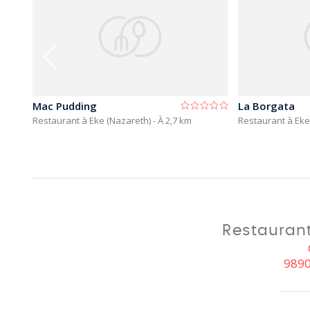
Mac Pudding
La Borgata
,2 km
Restaurant à Eke (Nazareth)
- À 2,7 km
Restaurant à Eke
Restaurant
9890