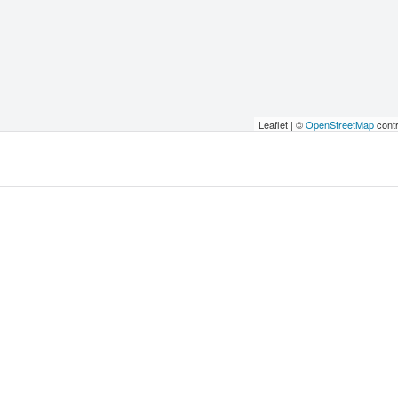
Leaflet | ©
OpenStreetMap
contr