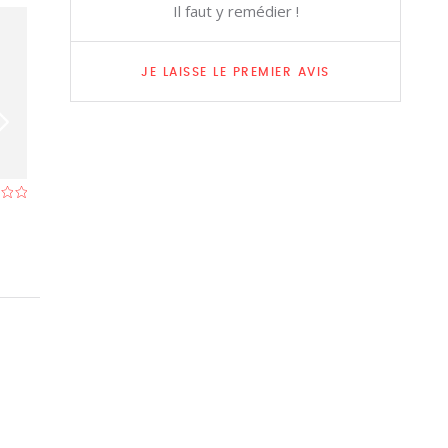
Il faut y remédier !
JE LAISSE LE PREMIER AVIS
La Poupée
Manoir Ogygia
Restaurant à Poperinge
- À 0,2 km
Restaurant à Pop