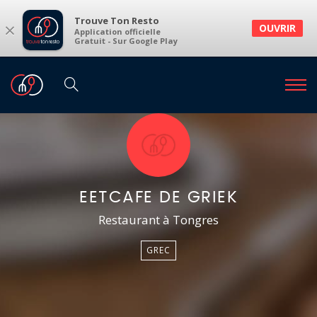
Trouve Ton Resto
×
OUVRIR
Application officielle
Gratuit - Sur Google Play
EETCAFE DE GRIEK
Restaurant à Tongres
GREC