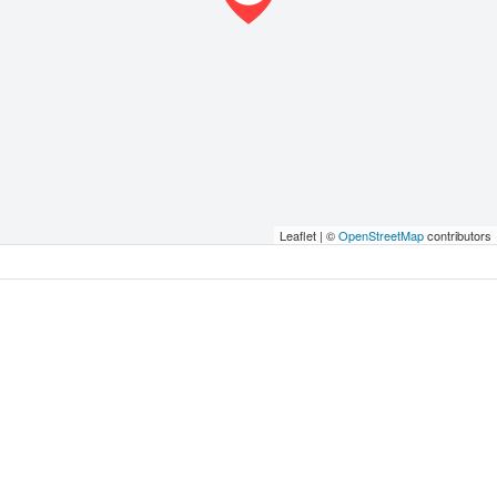
Leaflet | ©
OpenStreetMap
contributors