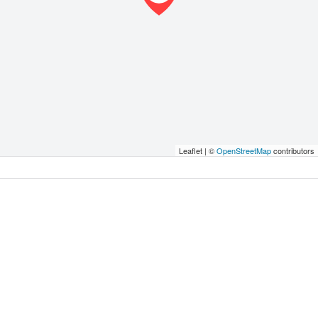
Leaflet | ©
OpenStreetMap
contributors