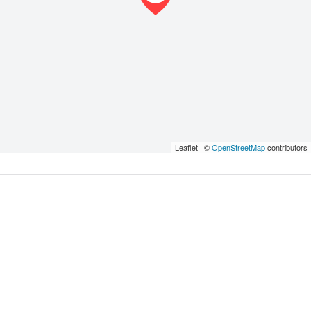
Leaflet | ©
OpenStreetMap
contributors