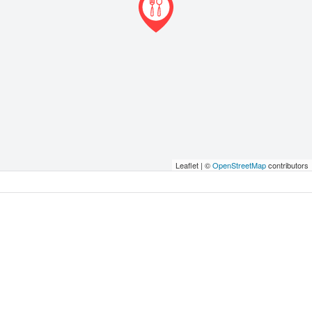
Leaflet | ©
OpenStreetMap
contributors