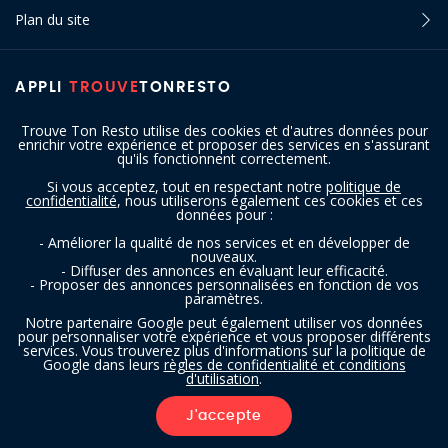
Plan du site
APPLI
TROUVE
TONRESTO
Trouve Ton Resto utilise des cookies et d'autres données pour
enrichir votre expérience et proposer des services en s'assurant
qu'ils fonctionnent correctement.
Si vous acceptez, tout en respectant notre
politique de
confidentialité
, nous utiliserons également ces cookies et ces
SUIVEZ-NOUS
données pour :
- Améliorer la qualité de nos services et en développer de
nouveaux.
- Diffuser des annonces en évaluant leur efficacité.
- Proposer des annonces personnalisées en fonction de vos
paramètres.
Notre partenaire Google peut également utiliser vos données
pour personnaliser votre expérience et vous proposer différents
services. Vous trouverez plus d'informations sur la politique de
Copyright © 2016 - 2026 trouvetonresto.be ‐ Tous droits réservés | JDC
Google dans leurs
règles de confidentialité et conditions
d'utilisation
.
Resto SRL | Rue de Mettet 12 - 5640 Mettet (Belgique)
J'accepte