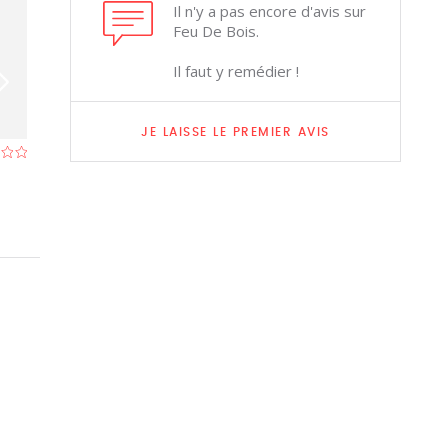
Il n'y a pas encore d'avis sur
Feu De Bois.
Il faut y remédier !
JE LAISSE LE PREMIER AVIS
Le Grill En Herbe
C'Est Moi Qui C
Restaurant à Jurbise
- À 3,4 km
Restaurant à Cam
À 3,8 km