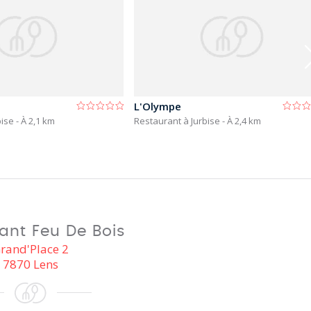
L'Olympe
bise
- À 2,1 km
Restaurant à Jurbise
- À 2,4 km
ant Feu De Bois
rand'Place 2
7870 Lens