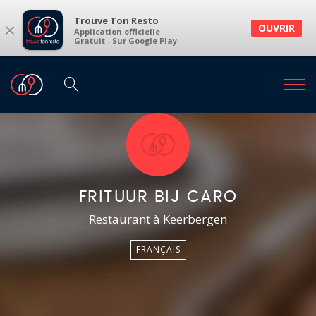
Trouve Ton Resto
×
OUVRIR
Application officielle
Gratuit - Sur Google Play
FRITUUR BIJ CARO
Restaurant à Keerbergen
FRANÇAIS