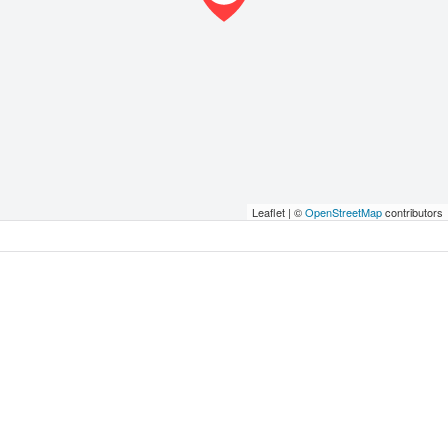
Leaflet | ©
OpenStreetMap
contributors