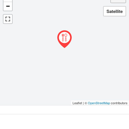
−
Leaflet | ©
OpenStreetMap
contributors