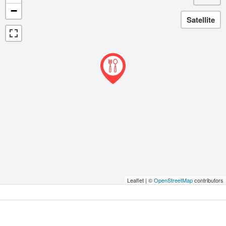
−
Leaflet | ©
OpenStreetMap
contributors