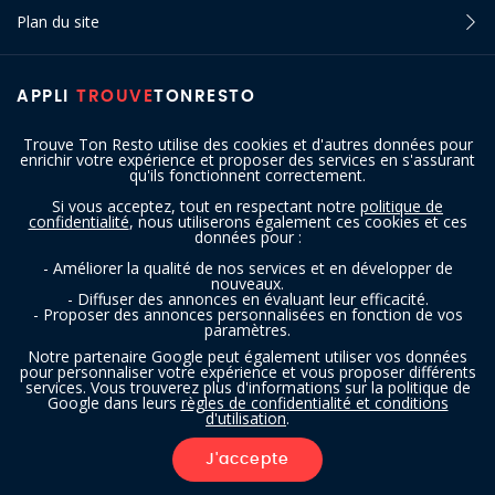
Plan du site
APPLI
TROUVE
TONRESTO
Trouve Ton Resto utilise des cookies et d'autres données pour
enrichir votre expérience et proposer des services en s'assurant
qu'ils fonctionnent correctement.
Si vous acceptez, tout en respectant notre
politique de
confidentialité
, nous utiliserons également ces cookies et ces
SUIVEZ-NOUS
données pour :
- Améliorer la qualité de nos services et en développer de
nouveaux.
- Diffuser des annonces en évaluant leur efficacité.
- Proposer des annonces personnalisées en fonction de vos
paramètres.
Notre partenaire Google peut également utiliser vos données
pour personnaliser votre expérience et vous proposer différents
services. Vous trouverez plus d'informations sur la politique de
Copyright © 2016 - 2026 trouvetonresto.be ‐ Tous droits réservés | JDC
Google dans leurs
règles de confidentialité et conditions
d'utilisation
.
Resto SRL | Rue de Mettet 12 - 5640 Mettet (Belgique)
J'accepte