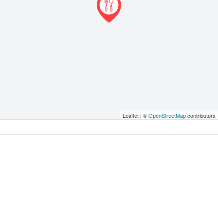
Leaflet | ©
OpenStreetMap
contributors