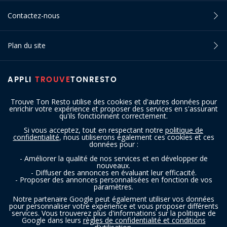
Contactez-nous
Plan du site
APPLI
TROUVE
TONRESTO
Trouve Ton Resto utilise des cookies et d'autres données pour
enrichir votre expérience et proposer des services en s'assurant
qu'ils fonctionnent correctement.
Si vous acceptez, tout en respectant notre
politique de
confidentialité
, nous utiliserons également ces cookies et ces
SUIVEZ-NOUS
données pour :
- Améliorer la qualité de nos services et en développer de
nouveaux.
- Diffuser des annonces en évaluant leur efficacité.
- Proposer des annonces personnalisées en fonction de vos
paramètres.
Notre partenaire Google peut également utiliser vos données
pour personnaliser votre expérience et vous proposer différents
services. Vous trouverez plus d'informations sur la politique de
Copyright © 2016 - 2026 trouvetonresto.be ‐ Tous droits réservés | JDC
Google dans leurs
règles de confidentialité et conditions