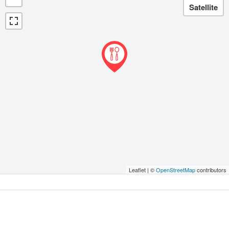
Leaflet | ©
OpenStreetMap
contributors