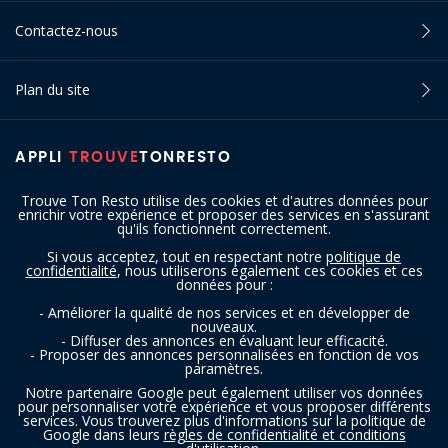
Contactez-nous
Plan du site
APPLI
TROUVE
TONRESTO
Trouve Ton Resto utilise des cookies et d'autres données pour
enrichir votre expérience et proposer des services en s'assurant
qu'ils fonctionnent correctement.
Si vous acceptez, tout en respectant notre
politique de
confidentialité
, nous utiliserons également ces cookies et ces
SUIVEZ-NOUS
données pour :
- Améliorer la qualité de nos services et en développer de
nouveaux.
- Diffuser des annonces en évaluant leur efficacité.
- Proposer des annonces personnalisées en fonction de vos
paramètres.
Notre partenaire Google peut également utiliser vos données
pour personnaliser votre expérience et vous proposer différents
services. Vous trouverez plus d'informations sur la politique de
Copyright © 2016 - 2026 trouvetonresto.be ‐ Tous droits réservés | JDC
Google dans leurs
règles de confidentialité et conditions