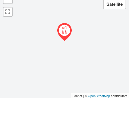
Leaflet | ©
OpenStreetMap
contributors