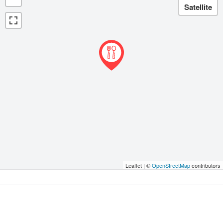
Leaflet | ©
OpenStreetMap
contributors