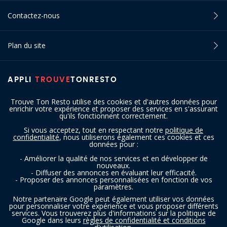
Contactez-nous
Plan du site
APPLI
TROUVE
TONRESTO
Trouve Ton Resto utilise des cookies et d'autres données pour
enrichir votre expérience et proposer des services en s'assurant
qu'ils fonctionnent correctement.
Si vous acceptez, tout en respectant notre
politique de
confidentialité
, nous utiliserons également ces cookies et ces
SUIVEZ-NOUS
données pour :
- Améliorer la qualité de nos services et en développer de
nouveaux.
- Diffuser des annonces en évaluant leur efficacité.
- Proposer des annonces personnalisées en fonction de vos
paramètres.
Notre partenaire Google peut également utiliser vos données
pour personnaliser votre expérience et vous proposer différents
services. Vous trouverez plus d'informations sur la politique de
Copyright © 2016 - 2026 trouvetonresto.be ‐ Tous droits réservés | JDC
Google dans leurs
règles de confidentialité et conditions