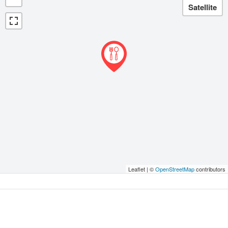
Leaflet | ©
OpenStreetMap
contributors